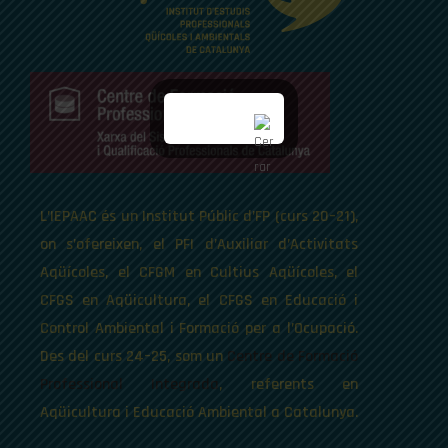
L’IEPAAC és un Institut Públic d’FP (curs 20–21),
on s’ofereixen, el PFI d’Auxiliar d’Activitats
Aqüícoles, el CFGM en Cultius Aqüícoles, el
CFGS en Aqüicultura, el CFGS en Educació i
Control Ambiental i Formació per a l’Ocupació.
Des del curs 24–25, som un
Centre de Formació
Professional Integrada
, referents en
Aqüicultura i Educació Ambiental a Catalunya.