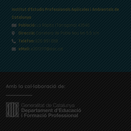
Institut d’Estudis Professionals Aqüícoles i Ambientals de
Catalunya
Població:
La Ràpita (Tarragona) 43540
Direcció:
Carretera de Poble Nou km 5.5 s/n
Telèfon:
620 891 058
eMail:
e3013117@xtec.cat
Amb la col·laboració de: