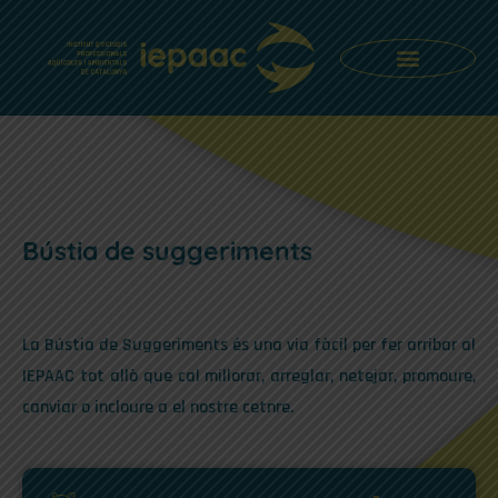
Oferta formativa
Innovació i Recerca a l’FP
Punt d’informació i Orientació (PIO)
Bústia de suggeriments
Bústia de suggeriments
La Bústia de Suggeriments és una via fàcil per fer arribar al
IEPAAC tot allò que cal millorar, arreglar, netejar, promoure,
canviar o incloure a el nostre cetnre.