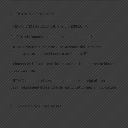
Entradas Recientes
INNOVACIONS EN EL CULTIU INTENSIU D’ESPIRULINA
Del Delta als fogons: Un intercanvi amb molt de suc!
L’IEPAAC impulsa el projecte «Eco-Mentores del Delta» per
despertar vocacionscientífiques a través de la FP
L’alumnat de l’IEPAAC lidera la innovació: el futur del sector blau es
presenta en viu
L’IEPAAC consolida el seu lideratge en innovació digital amb el
desenvolupament d’un entorn de realitat virtual únic en aqüicultura
Comentarios Recientes