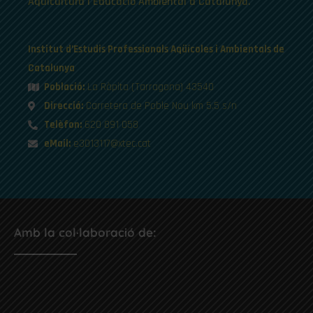
Aqüicultura i Educació Ambiental a Catalunya.
Institut d’Estudis Professionals Aqüícoles i Ambientals de
Catalunya
Població:
La Ràpita (Tarragona) 43540
Direcció:
Carretera de Poble Nou km 5.5 s/n
Telèfon:
620 891 058
eMail:
e3013117@xtec.cat
Amb la col·laboració de: