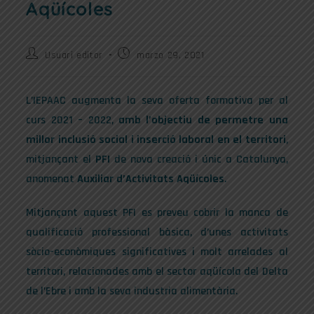
Aqüícoles
Usuari editor
marzo 29, 2021
L’IEPAAC augmenta la seva oferta formativa per al
curs 2021 – 2022,
amb l’objectiu de permetre una
millor inclusió social i inserció laboral en el territori
,
mitjançant el
PFI
de nova creació i únic a Catalunya,
anomenat
Auxiliar d’Activitats Aqüícoles
.
Mitjançant aquest PFI es preveu cobrir la manca de
qualificació professional bàsica, d’unes activitats
sòcio-econòmiques significatives i molt arrelades al
territori, relacionades amb el sector aqüícola del Delta
de l’Ebre i amb la seva industria alimentària.