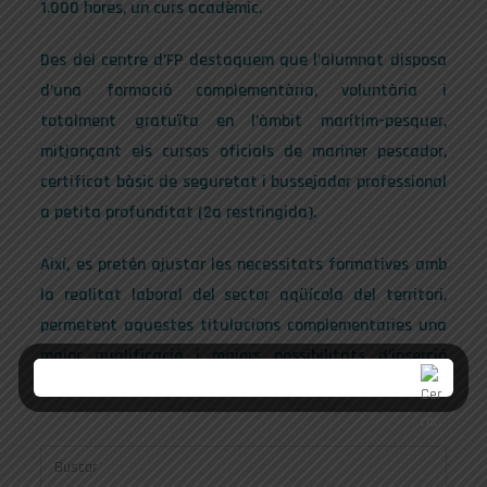
1.000 hores, un curs acadèmic.
Des del centre d’FP destaquem que l’alumnat disposa
d’una formació complementària, voluntària i
totalment gratuïta en l’àmbit marítim-pesquer,
mitjançant els cursos oficials de mariner pescador,
certificat bàsic de seguretat i bussejador professional
a petita profunditat (2a restringida).
Així, es pretén ajustar les necessitats formatives amb
la realitat laboral del sector aqüícola del territori,
permetent aquestes titulacions complementaries una
major qualificació i majors possibilitats d’inserció
laboral de l’alumnat.