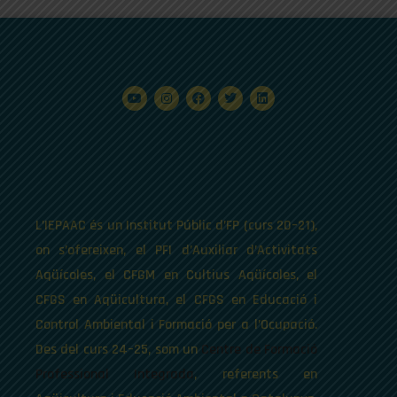
L’IEPAAC és un Institut Públic d’FP (curs 20–21),
on s’ofereixen, el PFI d’Auxiliar d’Activitats
Aqüícoles, el CFGM en Cultius Aqüícoles, el
CFGS en Aqüicultura, el CFGS en Educació i
Control Ambiental i Formació per a l’Ocupació.
Des del curs 24–25, som un
Centre de Formació
Professional Integrada
, referents en