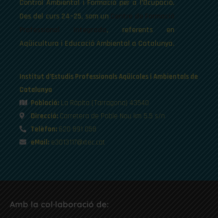
Control Ambiental i Formació per a l’Ocupació.
Des del curs 24–25, som un
Centre de Formació
Professional Integrada
, referents en
Aqüicultura i Educació Ambiental a Catalunya.
Institut d’Estudis Professionals Aqüícoles i Ambientals de
Catalunya
Població:
La Ràpita (Tarragona) 43540
Direcció:
Carretera de Poble Nou km 5.5 s/n
Telèfon:
620 891 058
eMail:
e3013117@xtec.cat
Amb la col·laboració de: