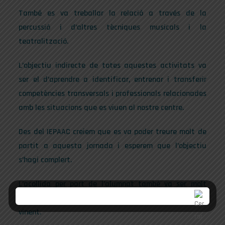
També es va treballar la relació a través de la
percussió i d’altres tècniques musicals i la
teatralització.
L’objectiu indirecte de totes aquestes activitats va
ser el d’aprendre a identificar, entrenar i transferir
competències transversals i professionals relacionades
amb les situacions que es viuen al nostre centre.
Des del IEPAAC creiem que es va poder treure molt de
partit a aquesta jornada i esperem que l’objectiu
s’hagi complert.
L’acollida per part de l’alumnat també va ser molt
positiva així que ens estem plantejant tornar-hi el curs
vinent.