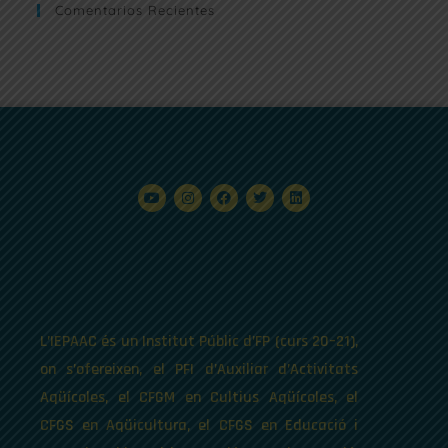
Comentarios Recientes
L’IEPAAC és un Institut Públic d’FP (curs 20–21),
on s’ofereixen, el PFI d’Auxiliar d’Activitats
Aqüícoles, el CFGM en Cultius Aqüícoles, el
CFGS en Aqüicultura, el CFGS en Educació i