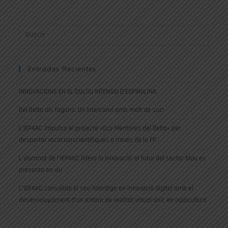
Entradas Recientes
INNOVACIONS EN EL CULTIU INTENSIU D’ESPIRULINA
Del Delta als fogons: Un intercanvi amb molt de suc!
L’IEPAAC impulsa el projecte «Eco-Mentores del Delta» per
despertar vocacionscientífiques a través de la FP
L’alumnat de l’IEPAAC lidera la innovació: el futur del sector blau es
presenta en viu
L’IEPAAC consolida el seu lideratge en innovació digital amb el
desenvolupament d’un entorn de realitat virtual únic en aqüicultura